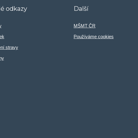
lé odkazy
Další
y
MŠMT ČR
ček
Používáme cookies
ní stravy
ny