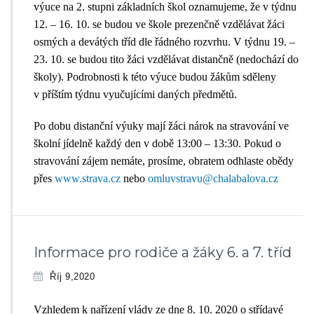
výuce na 2. stupni základních škol oznamujeme, že v týdnu
12. – 16. 10. se budou ve škole prezenčně vzdělávat žáci
osmých a devátých tříd dle řádného rozvrhu. V týdnu 19. –
23. 10. se budou tito žáci vzdělávat distančně (nedochází do
školy). Podrobnosti k této výuce budou žákům sděleny
v příštím týdnu vyučujícími daných předmětů.
Po dobu distanční výuky mají žáci nárok na stravování ve
školní jídelně každý den v době 13:00 – 13:30. Pokud o
stravování zájem nemáte, prosíme, obratem odhlaste obědy
přes
www.strava.cz
nebo
omluvstravu@chalabalova.cz
Informace pro rodiče a žáky 6. a 7. tříd
Říj 9,2020
V
zhledem k nařízení vlády ze dne 8. 10. 2020 o střídavé