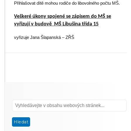
Přihlašovat dítě mohou rodiče do libovolného počtu MŠ.
Veškeré úkony spojené se zápisem do MŠ se
vyřizují v budově MŠ Libušina třída 15
vyřizuje Jana Šlapanská – ZŘŠ