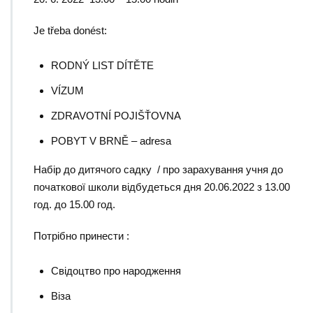
Je třeba donést:
RODNÝ LIST DÍTĚTE
VÍZUM
ZDRAVOTNÍ POJIŠŤOVNA
POBYT V BRNĚ – adresa
Набір до дитячого садку / про зарахування учня до
початкової школи відбудеться дня 20.06.2022 з 13.00
год. до 15.00 год.
Потрібно принести :
Свідоцтво про народження
Вiза