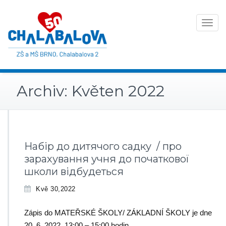
Toggle
navigat
Archiv: Květen 2022
Набір до дитячого садку / про
зарахування учня до початкової
школи відбудеться
Kvě 30,2022
Zápis do MATEŘSKÉ ŠKOLY/ ZÁKLADNÍ ŠKOLY je dne
20. 6. 2022 13:00 – 15:00 hodin