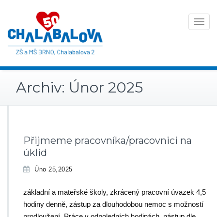
Toggle
navigat
Archiv: Únor 2025
Přijmeme pracovníka/pracovnici na
úklid
Úno 25,2025
základní a mateřské školy, zkrácený pracovní úvazek 4,5
hodiny denně, zástup za dlouhodobou nemoc s možností
prodloužení. Práce v odpoledních hodinách, nástup dle