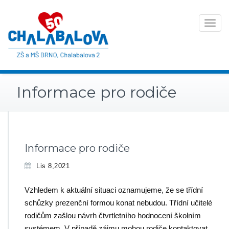
Toggle
navigat
Informace pro rodiče
Informace pro rodiče
Lis 8,2021
Vzhledem k aktuální situaci oznamujeme, že se třídní
schůzky prezenční formou konat nebudou. Třídní učitelé
rodičům zašlou návrh čtvrtletního hodnocení školním
systémem. V případě zájmu mohou rodiče kontaktovat