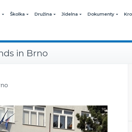
a
Školka
Družina
Jídelna
Dokumenty
Kro
ends in Brno
rno